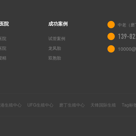
医院
成功案例
中老（磨
139-82
医院
试管案例
医院
龙凤胎
10000@
授精
双胞胎
香港生殖中心
UFG生殖中心
磨丁生殖中心
天锋国际生殖
Tag标