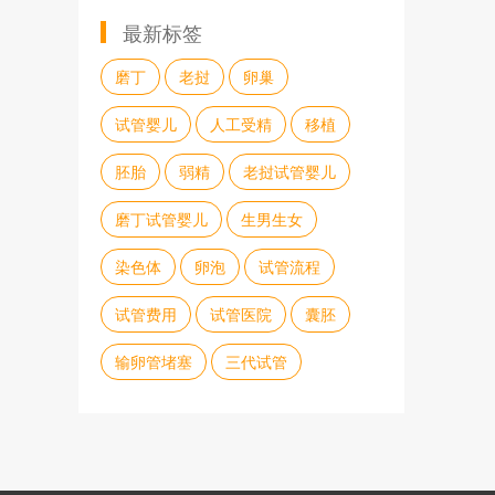
最新标签
磨丁
老挝
卵巢
试管婴儿
人工受精
移植
胚胎
弱精
老挝试管婴儿
磨丁试管婴儿
生男生女
染色体
卵泡
试管流程
试管费用
试管医院
囊胚
输卵管堵塞
三代试管