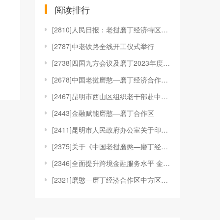
阅读排行
[
2810]人民日报：老挝磨丁经济特区发展潜力巨大
[
2787]中老铁路全线开工仪式举行
[
2738]四国九方会议及磨丁2023年度产业招商峰
[
2678]中国老挝磨憨—磨丁经济合作区管理委员会重
[
2467]昆明市西山区组织老干部赴中国老挝磨憨——
[
2443]金融赋能磨憨—磨丁合作区
[
2411]昆明市人民政府办公室关于印发中国老挝磨憨
[
2375]关于《中国老挝磨憨—磨丁经济合作区中方区
[
2346]全面提升跨境金融服务水平 金融赋能磨憨—
[
2321]磨憨—磨丁经济合作区中方区域招商引资优惠