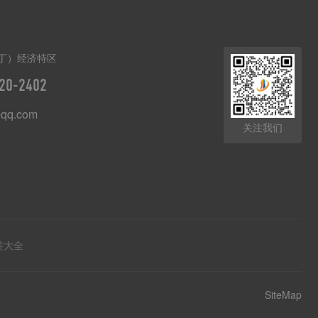
丁）经济特区
20-2402
qq.com
关注我们
签大全
SiteMap