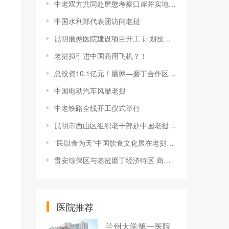
中老双方共同赴磨憨考察口岸并实地核线
中国水利部代表团访问老挝
昆明磨憨医院建设项目开工 计划投资19742.14万元
老挝拟引进中国商用飞机？！
总投资10.1亿元！磨憨—磨丁合作区二季度重点项目集中开工
中国电动汽车风靡老挝
中老铁路全线开工仪式举行
昆明市西山区组织老干部赴中国老挝磨憨——磨丁经济合作区调研考察
“民以食为天”中国饮食文化展在老挝国立大学孔子学院举办
贵安综保区与老挝磨丁经济特区 商谈合作
医院推荐
兰州大学第一医院