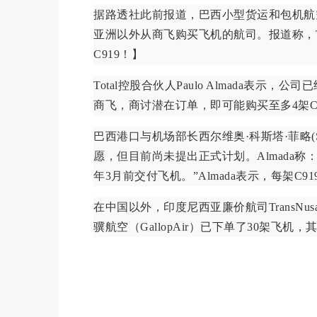
据路透社此前报道，巴西小型货运和包机航空公司Tot
亚洲以外从商飞购买飞机的航司。报道称，To
C919！】
Total控股合伙人Paulo Almada表示
商飞，商讨潜在订单，即可能购买至多4架C
巴西港口与机场部长西尔维奥·科斯塔·菲略(Silvi
愿，但目前尚未提出正式计划。Almada
年3月前交付飞机。”Almada表示，每架C9
在中国以外，印度尼西亚廉价航司TransN
骥航空（GallopAir）已下单了30架飞